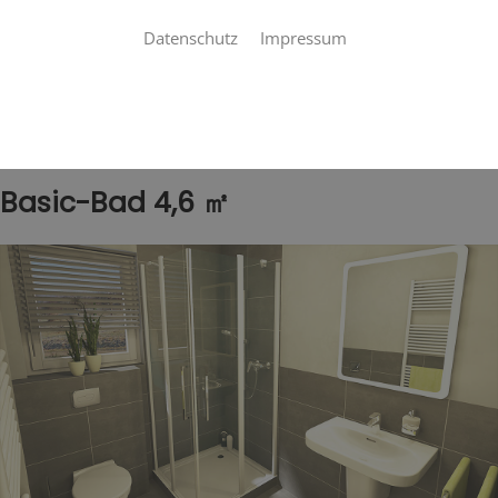
Datenschutz
Impressum
Startseite
»
Bad
»
Badinspiration & Musterbäder
»
Basic-Bad 4,6 ㎡
Basic-Bad 4,6 ㎡